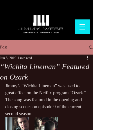
Post
Jun 5, 2019
1 min read
“Wichita Lineman” Featured
on Ozark
Jimmy’s “Wichita Lineman” was used to 
great effect on the Netflix program “Ozark.” 
The song was featured in the opening and 
closing scenes on episode 9 of the current 
second season.